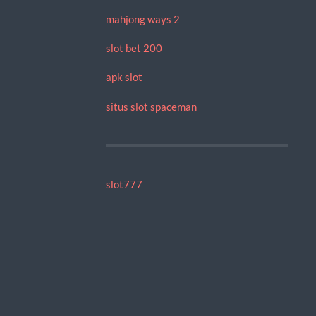
mahjong ways 2
slot bet 200
apk slot
situs slot spaceman
slot777