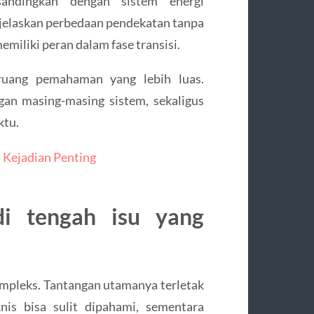
isandingkan dengan sistem energi
jelaskan perbedaan pendekatan tanpa
miliki peran dalam fase transisi.
ruang pemahaman yang lebih luas.
an masing-masing sistem, sekaligus
tu.
 Kejadian Penting
di tengah isu yang
ompleks. Tantangan utamanya terletak
nis bisa sulit dipahami, sementara