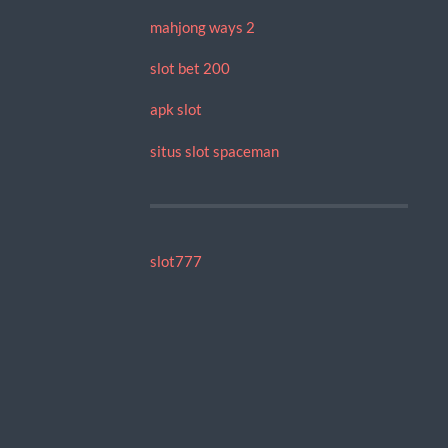
mahjong ways 2
slot bet 200
apk slot
situs slot spaceman
slot777