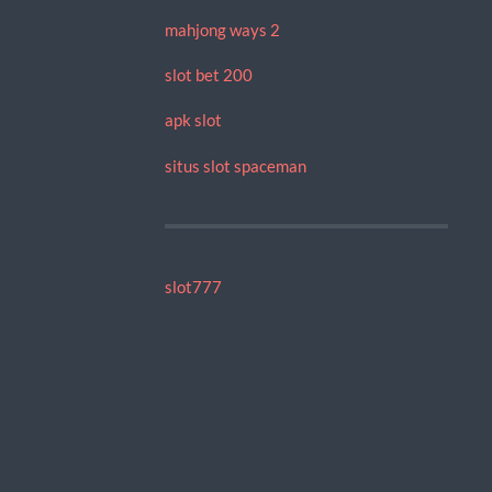
mahjong ways 2
slot bet 200
apk slot
situs slot spaceman
slot777